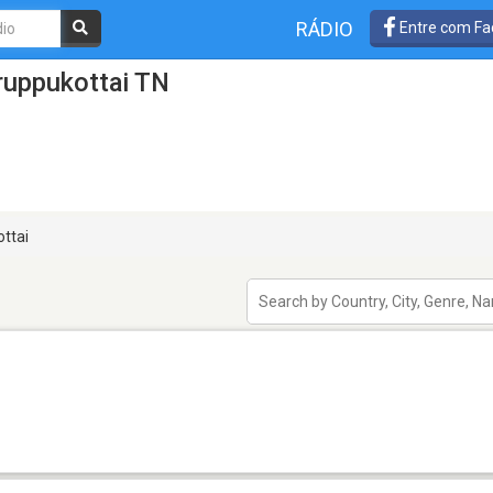
RÁDIO
Entre com Fa
ruppukottai TN
ttai