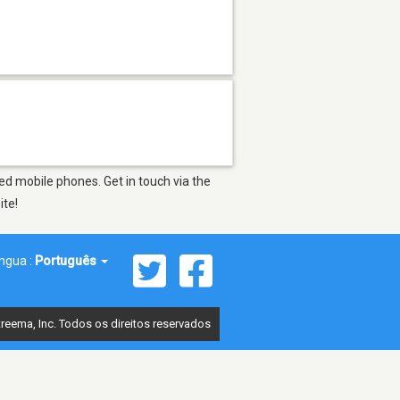
ed mobile phones. Get in touch via the
ite!
íngua :
Português
reema, Inc. Todos os direitos reservados