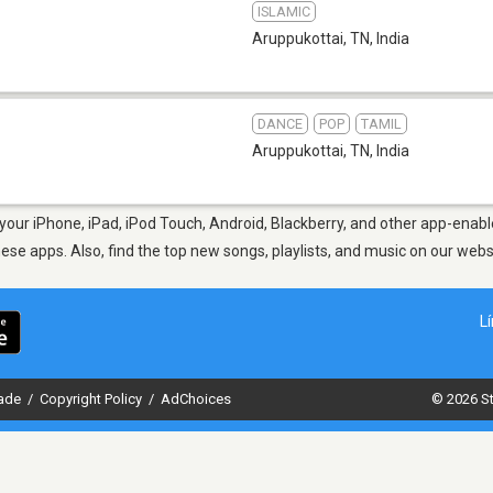
ISLAMIC
Aruppukottai, TN
,
India
DANCE
POP
TAMIL
Aruppukottai, TN
,
India
our iPhone, iPad, iPod Touch, Android, Blackberry, and other app-enabl
hese apps. Also, find the top new songs, playlists, and music on our webs
L
dade
/
Copyright Policy
/
AdChoices
© 2026 St