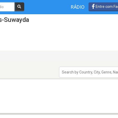
RÁDIO
Entre com Fa
As-Suwayda