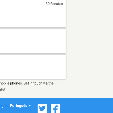
30 Escutas
obile phones. Get in touch via the
ite!
íngua :
Português