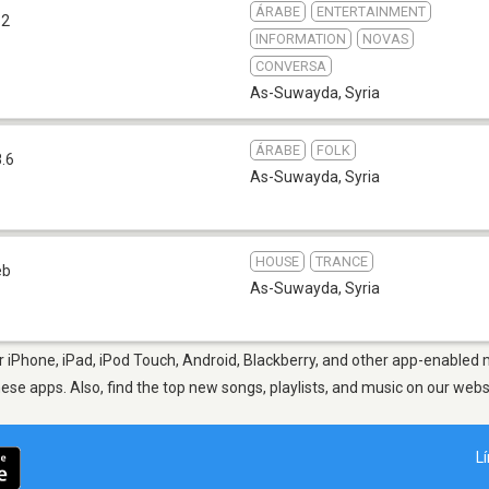
ÁRABE
ENTERTAINMENT
.2
INFORMATION
NOVAS
CONVERSA
As-Suwayda
,
Syria
ÁRABE
FOLK
.6
As-Suwayda
,
Syria
HOUSE
TRANCE
eb
As-Suwayda
,
Syria
iPhone, iPad, iPod Touch, Android, Blackberry, and other app-enabled m
hese apps. Also, find the top new songs, playlists, and music on our webs
L