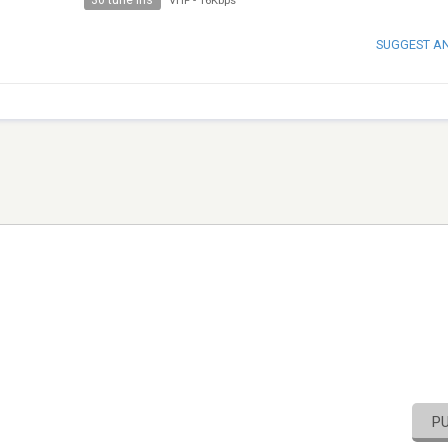
30 tune ins
VHF
-
16Kbps
SUGGEST A
P