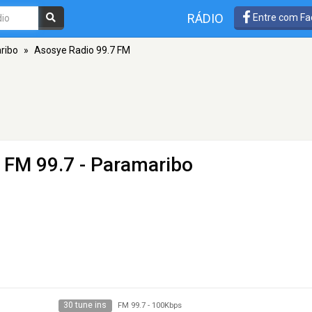
RÁDIO
Entre com Fa
ribo
»
Asosye Radio 99.7 FM
 FM 99.7 - Paramaribo
30 tune ins
FM 99.7
-
100Kbps