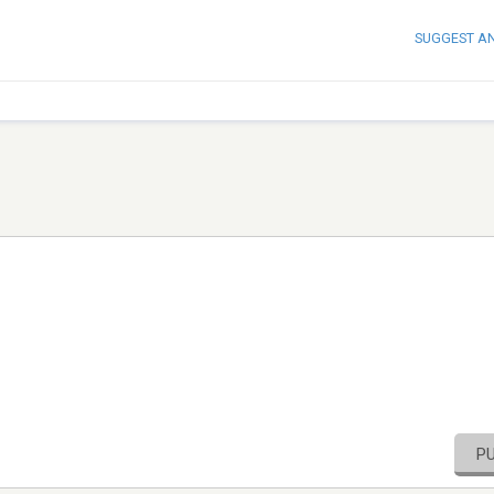
SUGGEST A
P