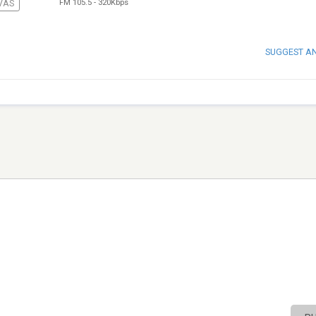
FM 105.5
-
320Kbps
VAS
SUGGEST A