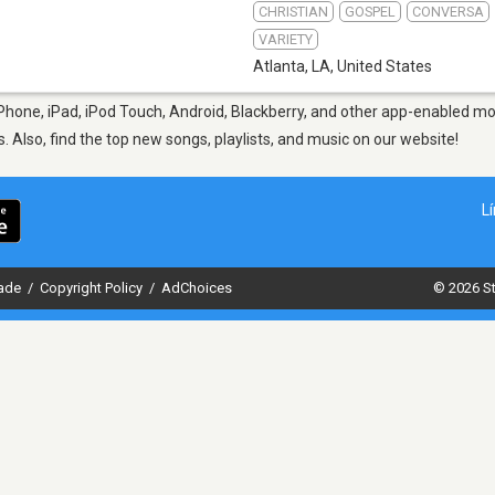
CHRISTIAN
GOSPEL
CONVERSA
VARIETY
Atlanta, LA
,
United States
Phone, iPad, iPod Touch, Android, Blackberry, and other app-enabled mob
s. Also, find the top new songs, playlists, and music on our website!
L
dade
/
Copyright Policy
/
AdChoices
© 2026 St