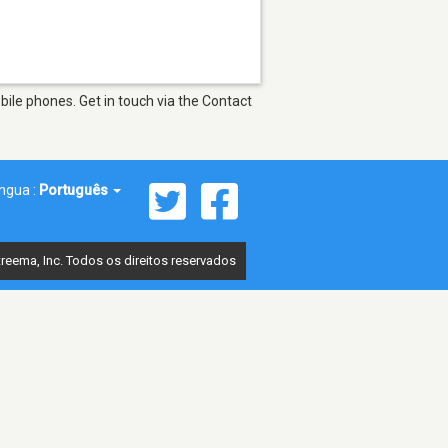
ile phones. Get in touch via the Contact
íngua :
Português
reema, Inc. Todos os direitos reservados