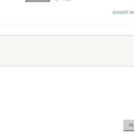
SUGGEST A
P