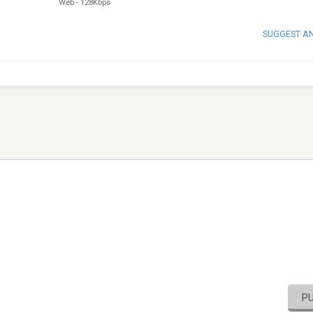
Web
-
128Kbps
SUGGEST A
P