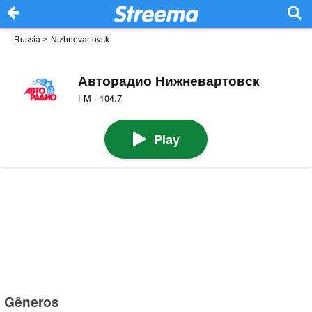
Russia
>
Nizhnevartovsk
Авторадио Нижневартовск
FM · 104.7
Play
Gêneros