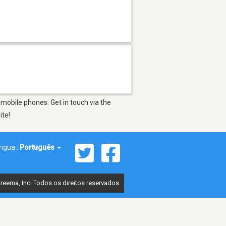
mobile phones. Get in touch via the
ite!
íngua :
Português
reema, Inc. Todos os direitos reservados