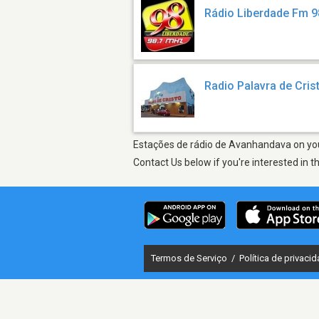
Rádio Liberdade Fm 9
Radio Palavra de Cris
Estações de rádio de Avanhandava on your
Contact Us below if you're interested in t
Termos de Serviço
/
Política de privaci