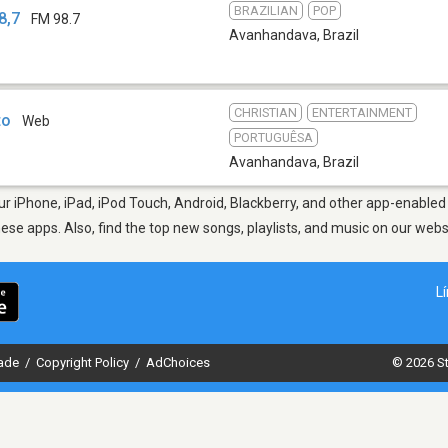
BRAZILIAN
POP
8,7
FM 98.7
Avanhandava
,
Brazil
CHRISTIAN
ENTERTAINMENT
to
Web
PORTUGUÊSA
Avanhandava
,
Brazil
 iPhone, iPad, iPod Touch, Android, Blackberry, and other app-enabled 
hese apps. Also, find the top new songs, playlists, and music on our webs
L
dade
/
Copyright Policy
/
AdChoices
© 2026 St