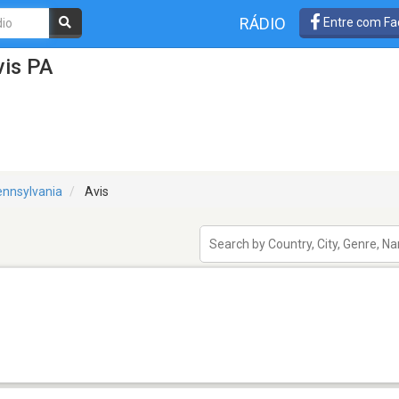
RÁDIO
Entre com Fa
vis PA
nnsylvania
Avis