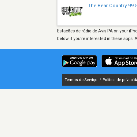
The Bear Country 99
Estações de rádio de Avis PA on your iPho
below if you're interested in these apps. 
Termos de Serviço
/
Política de privaci