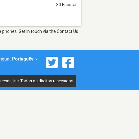
30 Escutas
 phones. Get in touch via the Contact Us
íngua :
Português
reema, Inc. Todos os direitos reservados