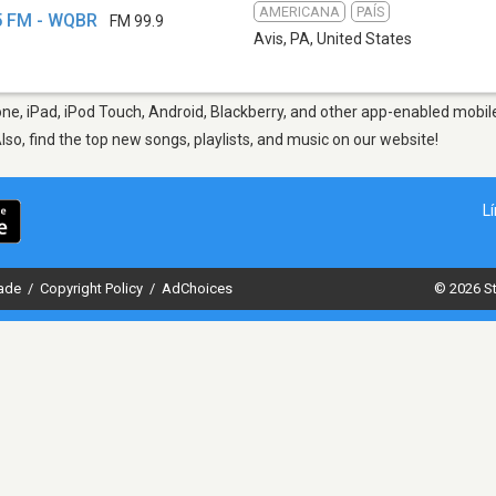
AMERICANA
PAÍS
.5 FM - WQBR
FM 99.9
Avis, PA
,
United States
ne, iPad, iPod Touch, Android, Blackberry, and other app-enabled mobile
Also, find the top new songs, playlists, and music on our website!
L
dade
/
Copyright Policy
/
AdChoices
© 2026 St