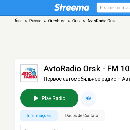
Ásia
»
Russia
»
Orenburg
»
Orsk
»
AvtoRadio Orsk
AvtoRadio Orsk
- FM 10
Первое автомобильное радио – Ав
Play Radio
Informações
Dados de Contato