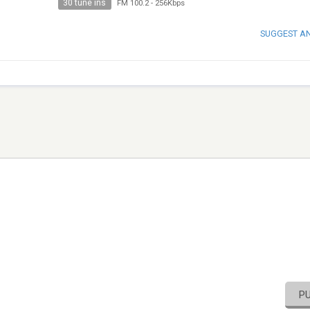
30 tune ins
FM 100.2
-
256Kbps
SUGGEST A
P