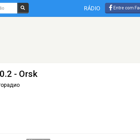
RÁDIO
Entre com Fa
0.2 - Orsk
торадио