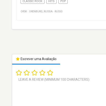
CLASSIC ROCK
HITS
POP
ORSK
·
ORENBURG
,
RUSSIA
·
RUSSO
Escrever uma Avaliação