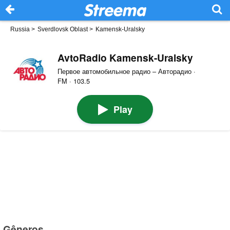
Russia
>
Sverdlovsk Oblast
>
Kamensk-Uralsky
AvtoRadio Kamensk-Uralsky
Первое автомобильное радио – Авторадио ·
FM · 103.5
Play
Gêneros