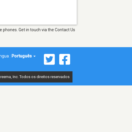
e phones. Get in touch via the Contact Us
íngua :
Português
reema, Inc. Todos os direitos reservados