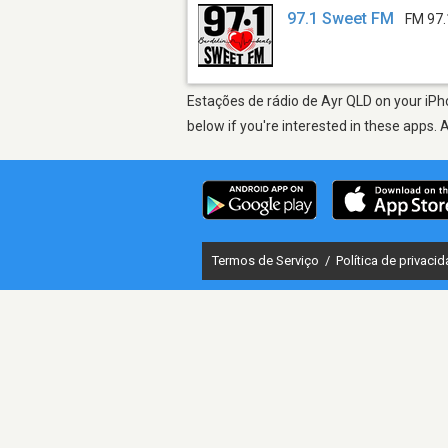
97.1 Sweet FM
FM 97.
Estações de rádio de Ayr QLD on your iPho
below if you're interested in these apps. 
Termos de Serviço
/
Política de privaci