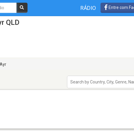
RÁDIO
Entre com Fa
yr QLD
Ayr