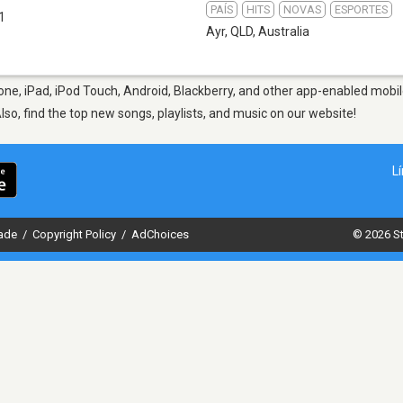
PAÍS
HITS
NOVAS
ESPORTES
1
Ayr, QLD
,
Australia
ne, iPad, iPod Touch, Android, Blackberry, and other app-enabled mobil
Also, find the top new songs, playlists, and music on our website!
L
dade
/
Copyright Policy
/
AdChoices
© 2026 St