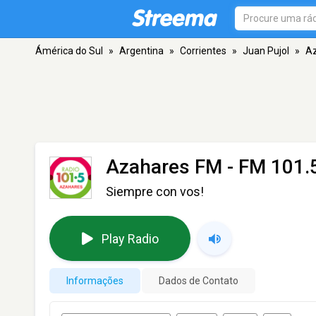
Ámérica do Sul
»
Argentina
»
Corrientes
»
Juan Pujol
»
A
Azahares FM
- FM 101.5
Siempre con vos!
Play Radio
Informações
Dados de Contato