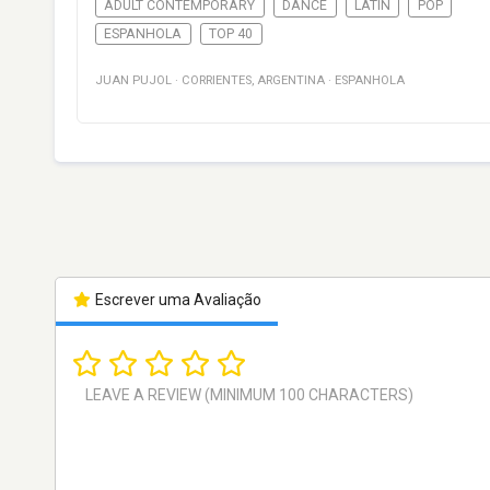
ADULT CONTEMPORARY
DANCE
LATIN
POP
ESPANHOLA
TOP 40
JUAN PUJOL
·
CORRIENTES
,
ARGENTINA
·
ESPANHOLA
Escrever uma Avaliação