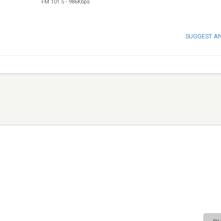
FM 101.5
-
986Kbps
SUGGEST A