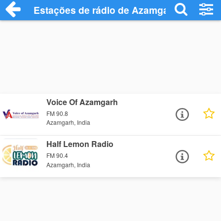
Estações de rádio de Azamgarh - Ouça O
Voice Of Azamgarh
FM 90.8
Azamgarh, India
Half Lemon Radio
FM 90.4
Azamgarh, India