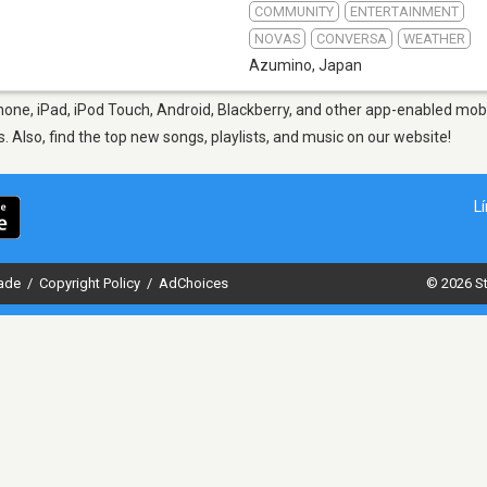
COMMUNITY
ENTERTAINMENT
NOVAS
CONVERSA
WEATHER
Azumino
,
Japan
one, iPad, iPod Touch, Android, Blackberry, and other app-enabled mobi
s. Also, find the top new songs, playlists, and music on our website!
L
dade
/
Copyright Policy
/
AdChoices
© 2026 St