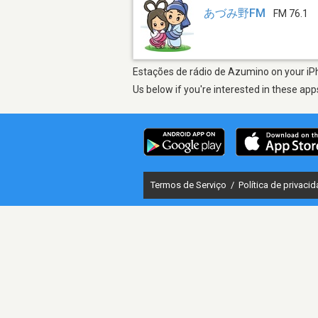
あづみ野FM
FM 76.1
Estações de rádio de Azumino on your iPh
Us below if you're interested in these app
Termos de Serviço
/
Política de privaci