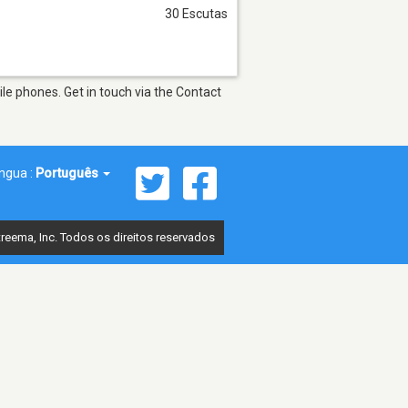
30 Escutas
le phones. Get in touch via the Contact
íngua :
Português
reema, Inc. Todos os direitos reservados