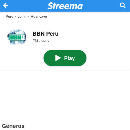
Peru
>
Junín
>
Huancayo
BBN Peru
FM · 99.5
Play
Gêneros