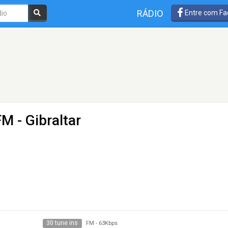
RÁDIO
Entre com Fa
FM - Gibraltar
30 tune ins
FM
-
63Kbps