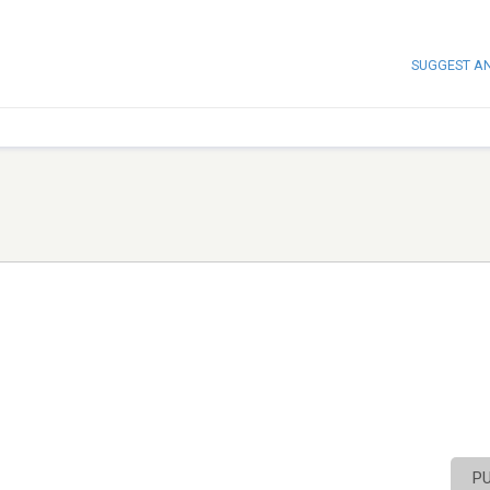
SUGGEST A
P