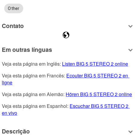
Other
Contato
Em outras línguas
Veja esta página em Inglês: 
Listen BIG 5 STEREO 2 online
Veja esta página em Francês: 
Ecouter BIG 5 STEREO 2 en 
ligne
Veja esta página em Alemão: 
Hören BIG 5 STEREO 2 online
Veja esta página em Espanhol: 
Escuchar BIG 5 STEREO 2 
en vivo
Descrição