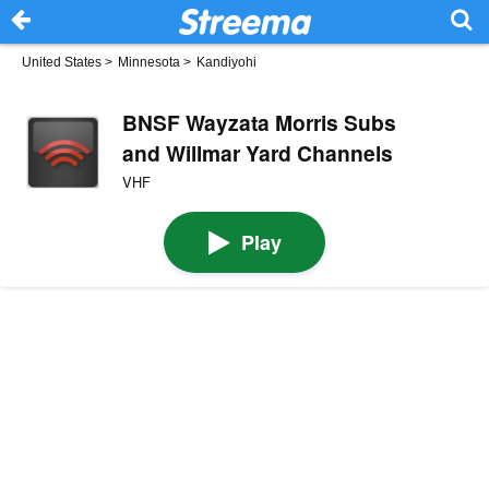
United States
>
Minnesota
>
Kandiyohi
BNSF Wayzata Morris Subs
and Willmar Yard Channels
VHF
Play