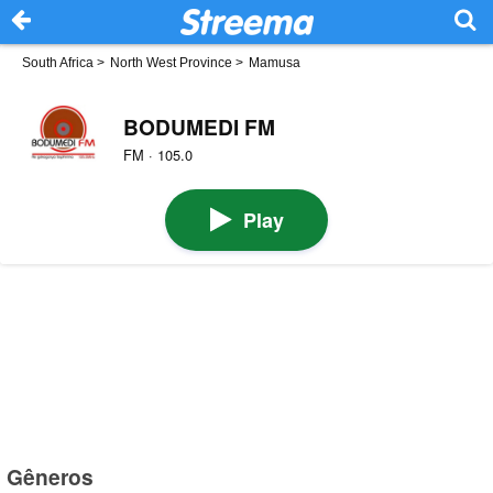
South Africa
>
North West Province
>
Mamusa
BODUMEDI FM
FM · 105.0
Play
Gêneros