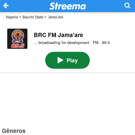
Nigeria
>
Bauchi State
>
Jama’are
BRC FM Jama'are
... broadcasting for development · FM · 89.5
Play
Gêneros