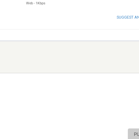
Web
-
1Kbps
SUGGEST A
P