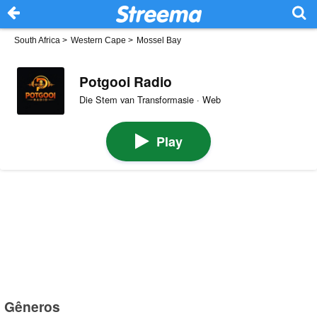
South Africa
>
Western Cape
>
Mossel Bay
Potgooi Radio
Die Stem van Transformasie · Web
Play
Gêneros