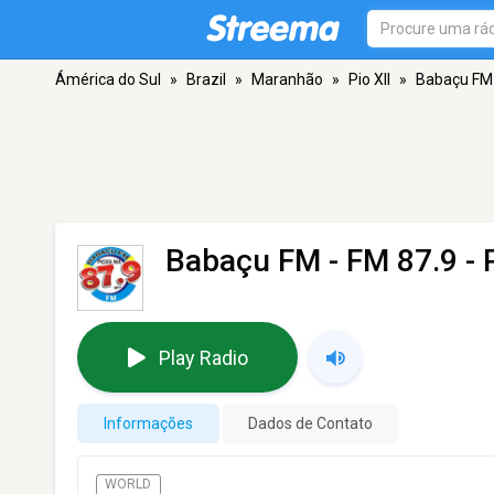
Ámérica do Sul
»
Brazil
»
Maranhão
»
Pio XII
»
Babaçu FM
Babaçu FM
- FM 87.9 - P
Play Radio
Informações
Dados de Contato
WORLD