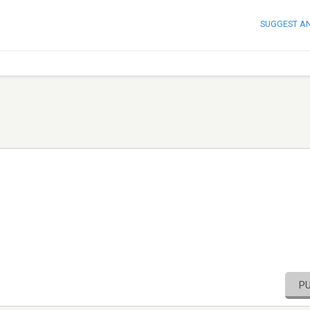
SUGGEST A
P