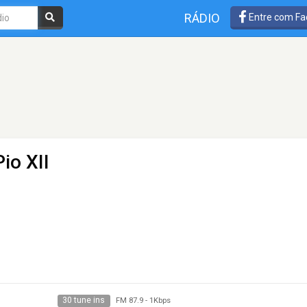
RÁDIO
Entre com Fa
io XII
30 tune ins
FM 87.9
-
1Kbps