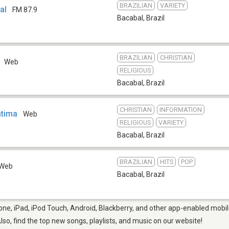
BRAZILIAN
VARIETY
al
FM 87.9
Bacabal
,
Brazil
BRAZILIAN
CHRISTIAN
Web
RELIGIOUS
Bacabal
,
Brazil
CHRISTIAN
INFORMATION
tima
Web
RELIGIOUS
VARIETY
Bacabal
,
Brazil
BRAZILIAN
HITS
POP
Web
Bacabal
,
Brazil
ne, iPad, iPod Touch, Android, Blackberry, and other app-enabled mobil
Also, find the top new songs, playlists, and music on our website!