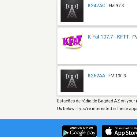
K247AC
FM 97.3
K-Fat 107.7 - KFTT
FM
K262AA
FM 100.3
Estações de rádio de Bagdad AZ on your i
Us below if you're interested in these app