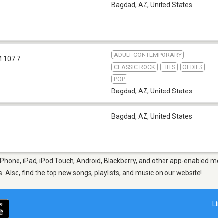
Bagdad, AZ
,
United States
ADULT CONTEMPORARY
 107.7
CLASSIC ROCK
HITS
OLDIES
POP
Bagdad, AZ
,
United States
Bagdad, AZ
,
United States
Phone, iPad, iPod Touch, Android, Blackberry, and other app-enabled mo
s. Also, find the top new songs, playlists, and music on our website!
L