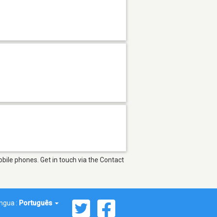
bile phones. Get in touch via the Contact
íngua :
Português