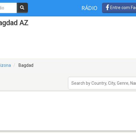
RÁDIO
Entre com Fa
agdad AZ
rizona
Bagdad