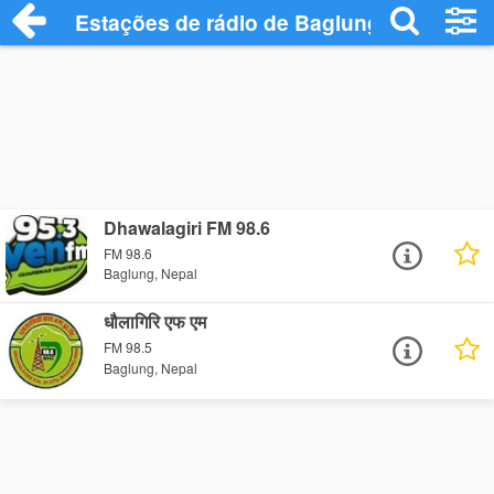
Estações de rádio de Baglung - Ouça Onl
Dhawalagiri FM 98.6
FM 98.6
Baglung, Nepal
धौलागिरि एफ एम
FM 98.5
Baglung, Nepal