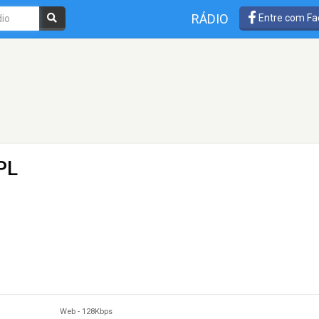
RÁDIO
Entre com Fa
PL
Web
-
128Kbps