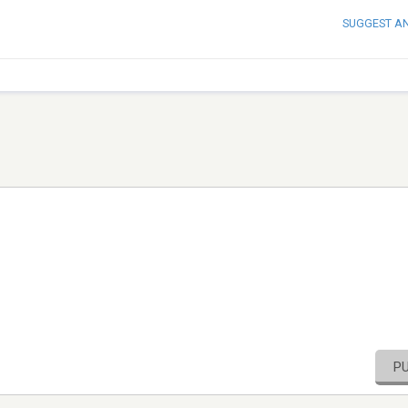
SUGGEST A
P