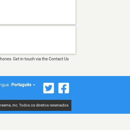
hones. Get in touch via the Contact Us
íngua :
Português
reema, Inc. Todos os direitos reservados