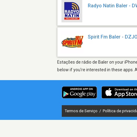
Radyo Natin Baler - 
Spirit Fm Baler - DZJ
Estações de rádio de Baler on your iPhone
below if you're interested in these apps. 
Termos de Serviço
/
Política de privaci