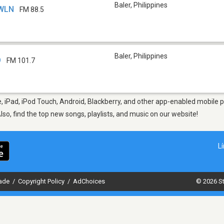
Baler
,
Philippines
DWLN
FM 88.5
Baler
,
Philippines
O
FM 101.7
, iPad, iPod Touch, Android, Blackberry, and other app-enabled mobile p
Also, find the top new songs, playlists, and music on our website!
L
dade
/
Copyright Policy
/
AdChoices
© 2026 St