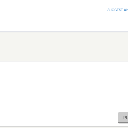
SUGGEST A
P