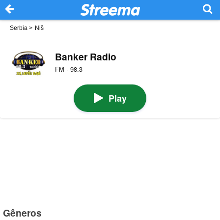
Serbia
>
Niš
Banker Radio
FM · 98.3
Play
Gêneros