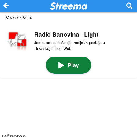
Croatia
>
Glina
Radio Banovina - Light
Jedna od najslušanijih radijskih postaja u
Hrvatskoj i šire · Web
Play
Gêneros