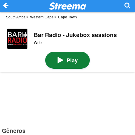
South Africa
>
Western Cape
>
Cape Town
Bar Radio - Jukebox sessions
Web
Play
Gêneros