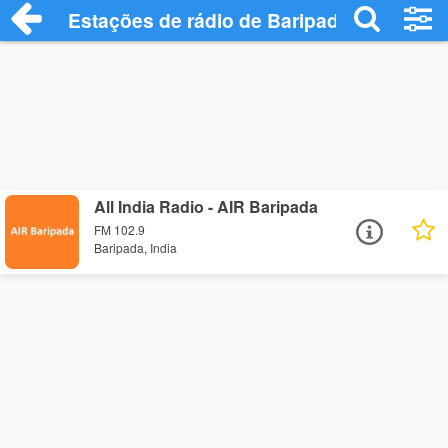
Estações de rádio de Baripada - Ouça On
All India Radio - AIR Baripada
FM 102.9
Baripada, India