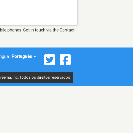
ile phones. Get in touch via the Contact
íngua :
Português
reema, Inc. Todos os direitos reservados