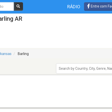
RÁDIO
Entre com Fa
rling AR
rkansas
Barling