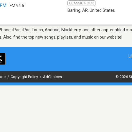
CLASSIC ROCK
-FM
FM 94.5
Barling, AR
,
United States
Phone, iPad, iPod Touch, Android, Blackberry, and other app-enabled mob
s. Also, find the top new songs, playlists, and music on our website!
L
dade
/
Copyright Policy
/
AdChoices
© 2026 St