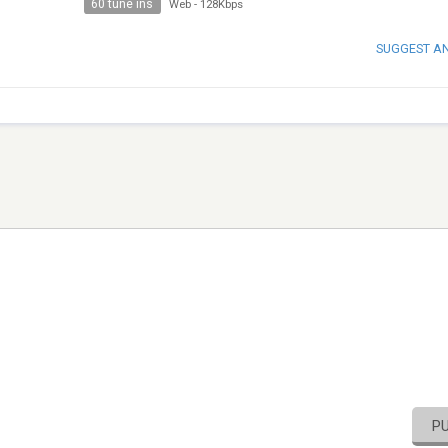
60 tune ins
Web
-
128Kbps
SUGGEST A
P