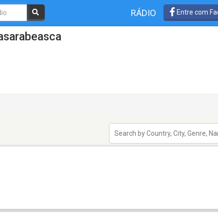
RÁDIO
Entre com Fa
asarabeasca