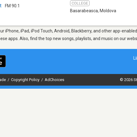
COLLEGE
t
FM 90.1
Basarabeasca
,
Moldova
r iPhone, iPad, iPod Touch, Android, Blackberry, and other app-enabled 
hese apps. Also, find the top new songs, playlists, and music on our webs
L
dade
/
Copyright Policy
/
AdChoices
© 2026 St