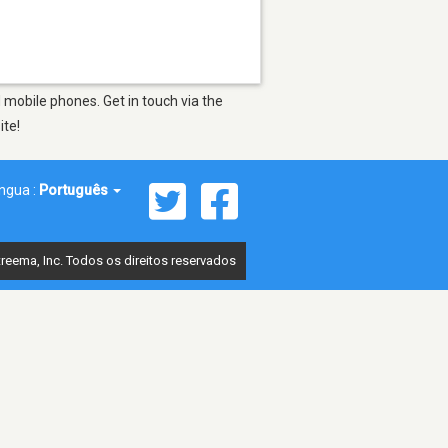
mobile phones. Get in touch via the
ite!
íngua :
Português
reema, Inc. Todos os direitos reservados