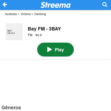
Australia
>
Victoria
>
Geelong
Bay FM - 3BAY
FM · 93.9
Play
Gêneros