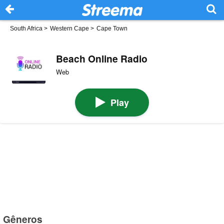
South Africa
>
Western Cape
>
Cape Town
Beach Online Radio
Web
Play
Gêneros