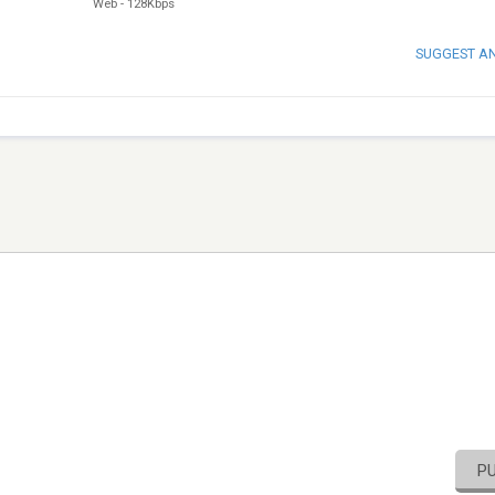
Web
-
128Kbps
SUGGEST A
P