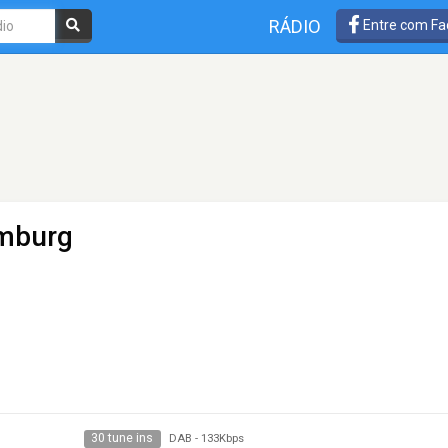
RÁDIO
Entre com Fa
mburg
30 tune ins
DAB
-
133Kbps