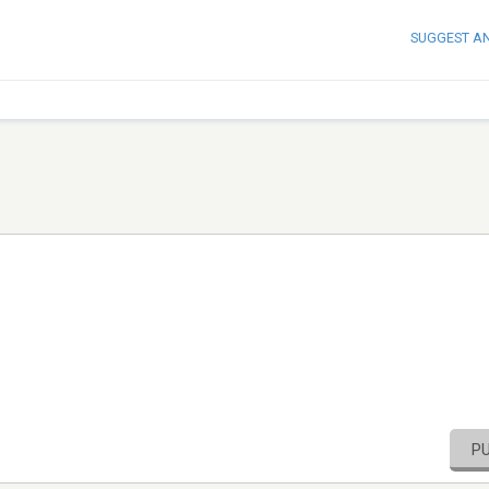
SUGGEST A
P