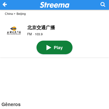
China
>
Beijing
北京交通广播
FM · 103.9
Play
Gêneros