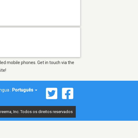
led mobile phones. Get in touch via the
ite!
íngua :
Português
reema, Inc. Todos os direitos reservados