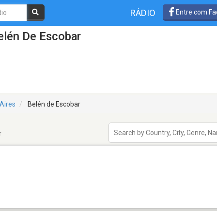
RÁDIO
Entre com Fa
elén De Escobar
Aires
Belén de Escobar
r