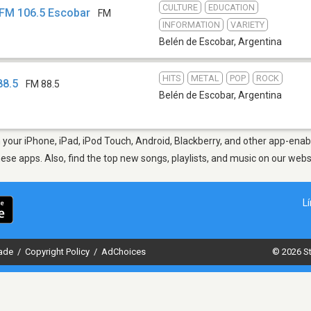
CULTURE
EDUCATION
 FM 106.5 Escobar
FM
INFORMATION
VARIETY
Belén de Escobar
,
Argentina
HITS
METAL
POP
ROCK
88.5
FM 88.5
Belén de Escobar
,
Argentina
your iPhone, iPad, iPod Touch, Android, Blackberry, and other app-enab
hese apps. Also, find the top new songs, playlists, and music on our webs
L
dade
/
Copyright Policy
/
AdChoices
© 2026 St