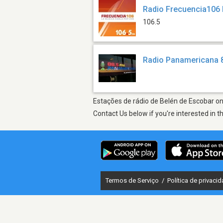
Radio Frecuencia106
106.5
Radio Panamericana 
Estações de rádio de Belén de Escobar on 
Contact Us below if you're interested in t
Termos de Serviço
/
Política de privaci