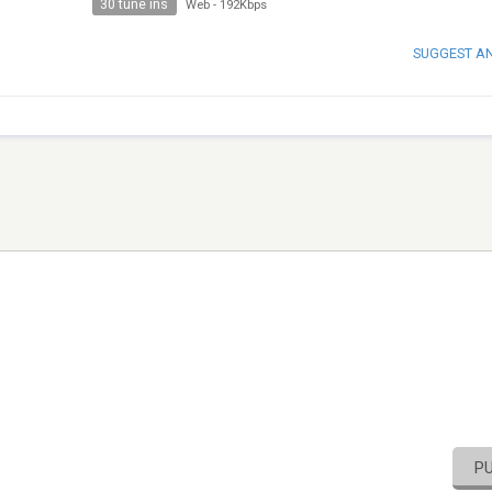
30 tune ins
Web
-
192Kbps
SUGGEST A
P