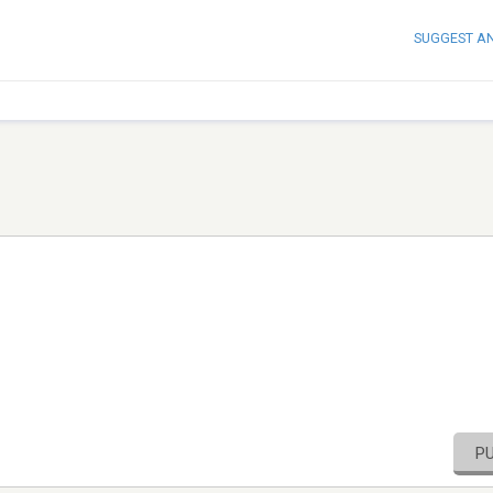
SUGGEST A
P