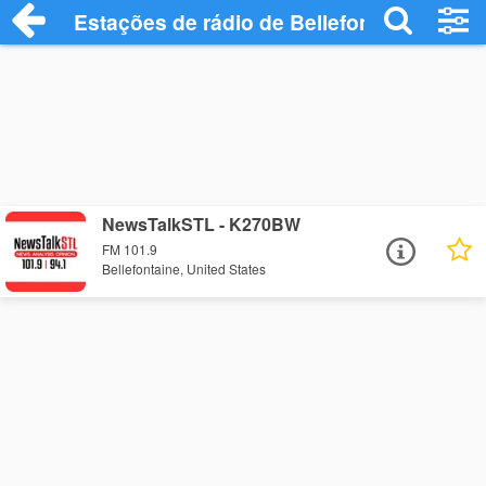
Estações de rádio de Bellefontaine - Ouç
NewsTalkSTL - K270BW
FM 101.9
Bellefontaine, United States