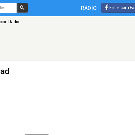
RÁDIO
Entre com Fa
ción Radio
dad