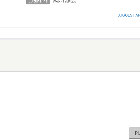
30 tune ins
Web
-
128Kbps
SUGGEST A
P