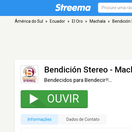
Ámérica do Sul
»
Ecuador
»
El Oro
»
Machala
»
Bendición
Bendición Stereo
- Mac
Bendecidos para Bendecir!!...
OUVIR
Informações
Dados de Contato