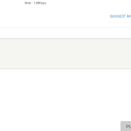
Web
-
128Kbps
SUGGEST A
P