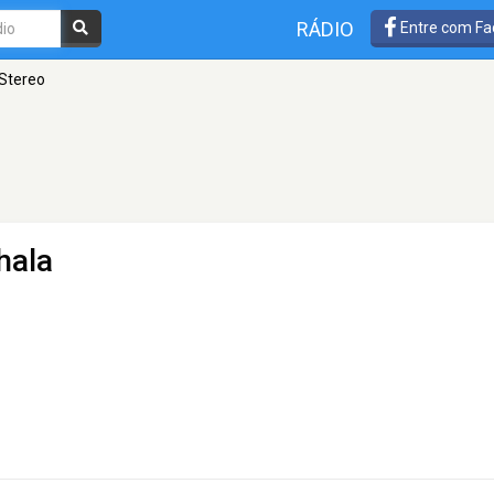
RÁDIO
Entre com Fa
 Stereo
hala